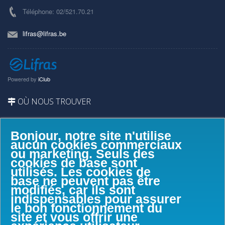
Téléphone: 02/521.70.21
lifras@lifras.be
Powered by
iClub
OÙ NOUS TROUVER
Bonjour, notre site n'utilise
aucun cookies commerciaux
ou marketing. Seuls des
cookies de base sont
utilisés. Les cookies de
base ne peuvent pas être
modifiés, car ils sont
indispensables pour assurer
le bon fonctionnement du
site et vous offrir une