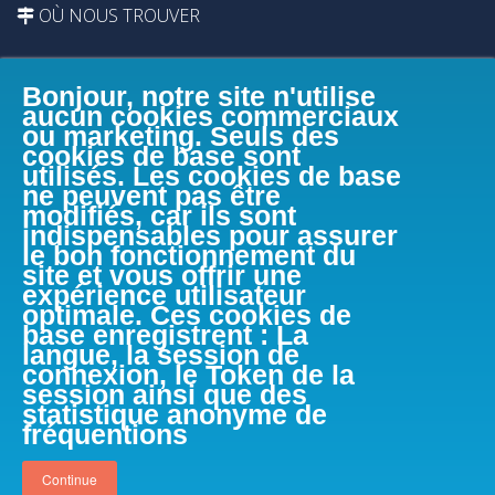
OÙ NOUS TROUVER
Bonjour, notre site n'utilise
aucun cookies commerciaux
ou marketing. Seuls des
cookies de base sont
utilisés. Les cookies de base
ne peuvent pas être
modifiés, car ils sont
indispensables pour assurer
le bon fonctionnement du
site et vous offrir une
expérience utilisateur
optimale. Ces cookies de
base enregistrent : La
langue, la session de
connexion, le Token de la
session ainsi que des
FACEBOOK
statistique anonyme de
fréquentions
Continue