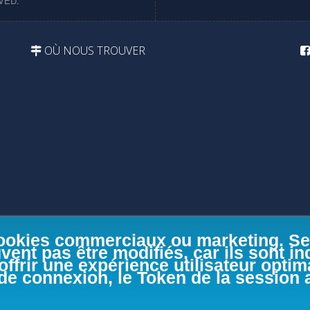
VED.
OÙ NOUS TROUVER
 cookies commerciaux ou marketing. S
vent pas être modifiés, car ils sont i
offrir une expérience utilisateur opti
 de connexion, le Token de la session 