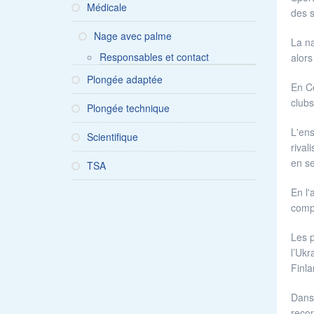
Médicale
des s
Nage avec palme
La na
Responsables et contact
alors
Plongée adaptée
En Co
clubs
Plongée technique
L'ens
Scientifique
rival
en se
TSA
En l'
compr
Les p
l’Ukr
Finl
Dans 
recon