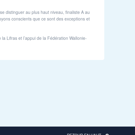
distinguer au plus haut niveau, finaliste A au
oyons conscients que ce sont des exceptions et
la Lifras et l’appui de la Fédération Wallonie-