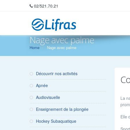
02/521.70.21
Nage avec palme
Home
Nage avec palme
Découvrir nos activités
Co
Apnée
Audiovisuelle
La na
promo
Enseignement de la plongée
Elle 
Hockey Subaquatique
Sport