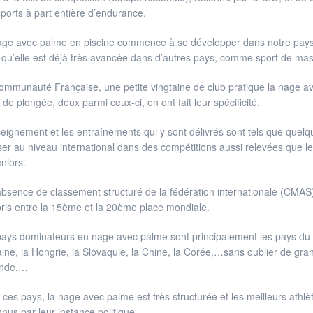
ports à part entière d’endurance.
ge avec palme en piscine commence à se développer dans notre pays e
 qu’elle est déjà très avancée dans d’autres pays, comme sport de mas
mmunauté Française, une petite vingtaine de club pratique la nage av
 de plongée, deux parmi ceux-ci, en ont fait leur spécificité.
eignement et les entraînements qui y sont délivrés sont tels que quel
iser au niveau international dans des compétitions aussi relevées que
niors.
absence de classement structuré de la fédération internationale (CMAS
is entre la 15ème et la 20ème place mondiale.
ays dominateurs en nage avec palme sont principalement les pays du bloc
aine, la Hongrie, la Slovaquie, la Chine, la Corée,…sans oublier de gran
ande,…
ces pays, la nage avec palme est très structurée et les meilleurs athlè
nus par leur instance politique.