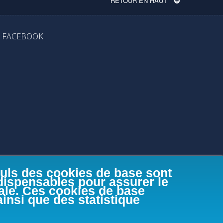
RETOUR EN HAUT
FACEBOOK
euls des cookies de base sont
ndispensables pour assurer le
male. Ces cookies de base
ainsi que des statistique