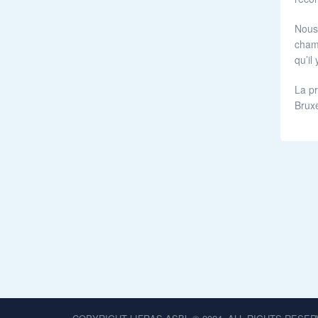
Nous 
champ
qu’il
La pr
Bruxe