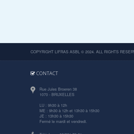
COPYRIGHT LIFRAS ASBL © 2024. ALL RIGHTS RESER
CONTACT
Rue Jules Broeren 38
1070 - BRUXELLES
LU : 9h30 à 12h
ME : 9h30 à 12h et 13h30 à 15h30
JE : 13h30 à 15h30
Fermé le mardi et vendredi.