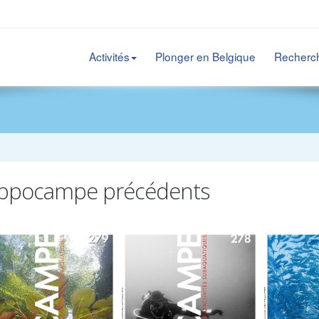
Activités
Plonger en Belgique
Recherc
ppocampe précédents