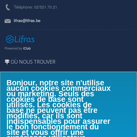
Téléphone: 02/521.70.21
lifras@lifras.be
Powered by
iClub
OÙ NOUS TROUVER
Bonjour, notre site n'utilise
aucun cookies commerciaux
ou marketing. Seuls des
cookies de base sont
utilisés. Les cookies de
base ne peuvent pas être
modifiés, car ils sont
indispensables pour assurer
le bon fonctionnement du
site et vous offrir une