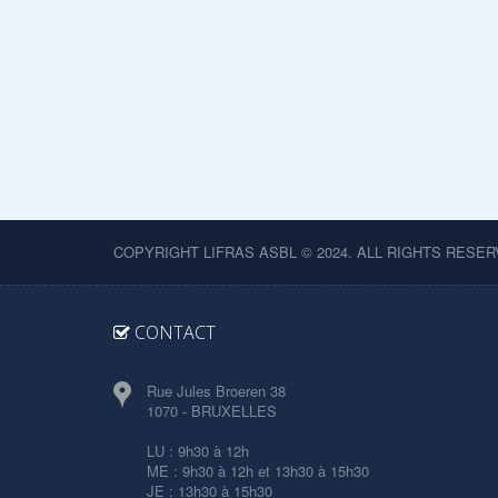
COPYRIGHT LIFRAS ASBL © 2024. ALL RIGHTS RESER
CONTACT
Rue Jules Broeren 38
1070 - BRUXELLES
LU : 9h30 à 12h
ME : 9h30 à 12h et 13h30 à 15h30
JE : 13h30 à 15h30