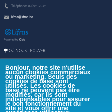
Téléphone: 02/521.70.21
lifras@lifras.be
Powered by
iClub
OÙ NOUS TROUVER
Bonjour, notre site n'utilise
aucun cookies commerciaux
ou marketing. Seuls des
cookies de base sont
utilisés. Les cookies de
base ne peuvent pas être
modifiés, car ils sont
indispensables pour assurer
le bon fonctionnement du
site et vous offrir une