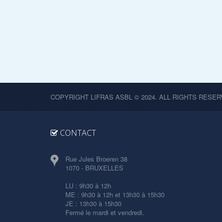
COPYRIGHT LIFRAS ASBL © 2024. ALL RIGHTS RESER
CONTACT
Rue Jules Broeren 38
1070 - BRUXELLES
LU : 9h30 à 12h
ME : 9h30 à 12h et 13h30 à 15h30
JE : 13h30 à 15h30
Fermé le mardi et vendredi.