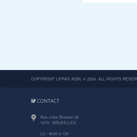
COPYRIGHT LIFRAS ASBL © 2024. ALL RIGHTS RESER
CONTACT
Rue Jules Broeren 38
1070 - BRUXELLES
LU : 9h30 à 12h