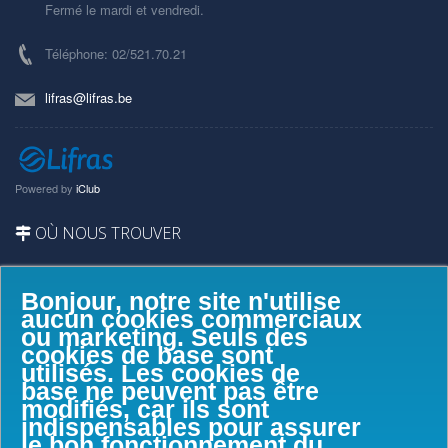
Fermé le mardi et vendredi.
Téléphone: 02/521.70.21
lifras@lifras.be
Powered by
iClub
OÙ NOUS TROUVER
Bonjour, notre site n'utilise
aucun cookies commerciaux
ou marketing. Seuls des
cookies de base sont
utilisés. Les cookies de
base ne peuvent pas être
modifiés, car ils sont
indispensables pour assurer
le bon fonctionnement du