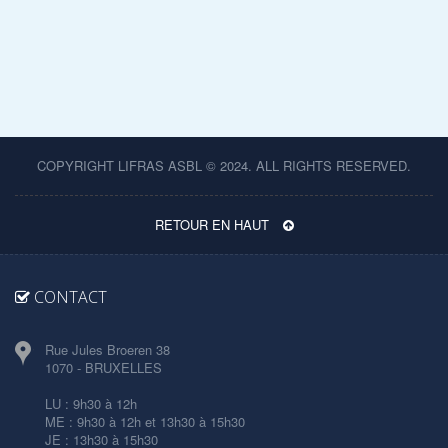
COPYRIGHT LIFRAS ASBL © 2024. ALL RIGHTS RESERVED.
RETOUR EN HAUT
CONTACT
Rue Jules Broeren 38
1070 - BRUXELLES
LU : 9h30 à 12h
ME : 9h30 à 12h et 13h30 à 15h30
JE : 13h30 à 15h30