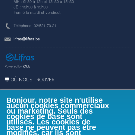
ME : 9h30 à 12h et 13h30 à 15h30
JE : 13h30 à 15h30
Fermé le mardi et vendredi.
Téléphone: 02/521.70.21
lifras@lifras.be
Powered by
iClub
OÙ NOUS TROUVER
Bonjour, notre site n'utilise
aucun cookies commerciaux
ou marketing. Seuls des
cookies de base sont
utilisés. Les cookies de
base ne peuvent pas être
modifiés, car ils sont