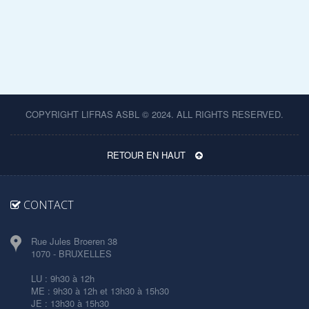
COPYRIGHT LIFRAS ASBL © 2024. ALL RIGHTS RESERVED.
RETOUR EN HAUT
CONTACT
Rue Jules Broeren 38
1070 - BRUXELLES
LU : 9h30 à 12h
ME : 9h30 à 12h et 13h30 à 15h30
JE : 13h30 à 15h30