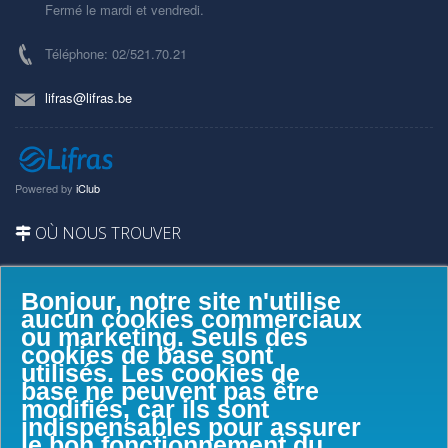
Fermé le mardi et vendredi.
Téléphone: 02/521.70.21
lifras@lifras.be
Powered by
iClub
OÙ NOUS TROUVER
Bonjour, notre site n'utilise
aucun cookies commerciaux
ou marketing. Seuls des
cookies de base sont
utilisés. Les cookies de
base ne peuvent pas être
modifiés, car ils sont
indispensables pour assurer
le bon fonctionnement du