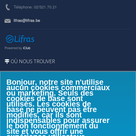
Téléphone: 02/521.70.21
lifras@lifras.be
Powered by
iClub
OÙ NOUS TROUVER
Bonjour, notre site n'utilise
aucun cookies commerciaux
ou marketing. Seuls des
cookies de base sont
utilisés. Les cookies de
base ne peuvent pas être
modifiés, car ils sont
indispensables pour assurer
le bon fonctionnement du
site et vous offrir une