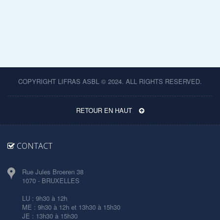
COPYRIGHT LIFRAS ASBL © 2024. ALL RIGHTS RESERVED.
RETOUR EN HAUT
CONTACT
Rue Jules Broeren 38
1070 - BRUXELLES
LU : 9h30 à 12h
ME : 9h30 à 12h et 13h30 à 15h30
JE : 13h30 à 15h30