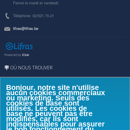
Fermé le mardi et vendredi.
Téléphone: 02/521.70.21
lifras@lifras.be
Powered by
iClub
OÙ NOUS TROUVER
Bonjour, notre site n'utilise
aucun cookies commerciaux
ou marketing. Seuls des
cookies de base sont
utilisés. Les cookies de
base ne peuvent pas être
modifiés, car ils sont
indispensables pour assurer
le bon fonctionnement du