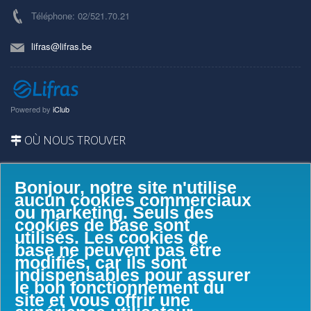
Téléphone: 02/521.70.21
lifras@lifras.be
Powered by
iClub
OÙ NOUS TROUVER
Bonjour, notre site n'utilise
aucun cookies commerciaux
ou marketing. Seuls des
cookies de base sont
utilisés. Les cookies de
base ne peuvent pas être
modifiés, car ils sont
indispensables pour assurer
le bon fonctionnement du
site et vous offrir une