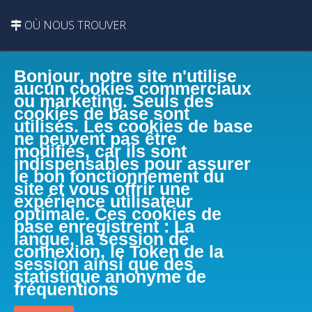
OÙ NOUS TROUVER
Bonjour, notre site n'utilise
aucun cookies commerciaux
ou marketing. Seuls des
cookies de base sont
utilisés. Les cookies de base
ne peuvent pas être
modifiés, car ils sont
indispensables pour assurer
le bon fonctionnement du
site et vous offrir une
expérience utilisateur
optimale. Ces cookies de
base enregistrent : La
langue, la session de
connexion, le Token de la
session ainsi que des
FACEBOOK
statistique anonyme de
fréquentions