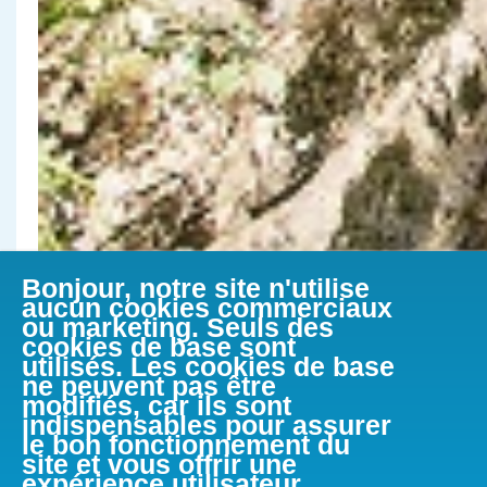
Bonjour, notre site n'utilise
aucun cookies commerciaux
ou marketing. Seuls des
cookies de base sont
utilisés. Les cookies de base
ne peuvent pas être
modifiés, car ils sont
indispensables pour assurer
le bon fonctionnement du
site et vous offrir une
expérience utilisateur