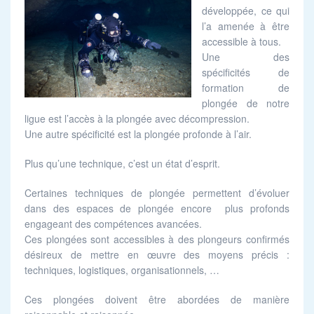
développée, ce qui
l’a amenée à être
accessible à tous.
Une des
spécificités de
formation de
plongée de notre
ligue est l’accès à la plongée avec décompression.
Une autre spécificité est la plongée profonde à l’air.
Plus qu’une technique, c’est un état d’esprit.
Certaines techniques de plongée permettent d’évoluer
dans des espaces de plongée encore plus profonds
engageant des compétences avancées.
Ces plongées sont accessibles à des plongeurs confirmés
désireux de mettre en œuvre des moyens précis :
techniques, logistiques, organisationnels, …
Ces plongées doivent être abordées de manière