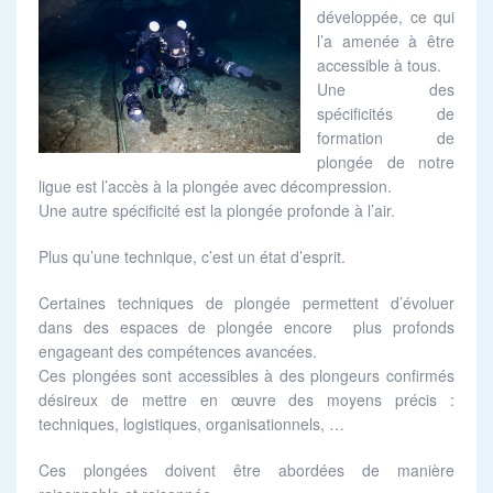
développée, ce qui
l’a amenée à être
accessible à tous.
Une des
spécificités de
formation de
plongée de notre
ligue est l’accès à la plongée avec décompression.
Une autre spécificité est la plongée profonde à l’air.
Plus qu’une technique, c’est un état d’esprit.
Certaines techniques de plongée permettent d’évoluer
dans des espaces de plongée encore plus profonds
engageant des compétences avancées.
Ces plongées sont accessibles à des plongeurs confirmés
désireux de mettre en œuvre des moyens précis :
techniques, logistiques, organisationnels, …
Ces plongées doivent être abordées de manière