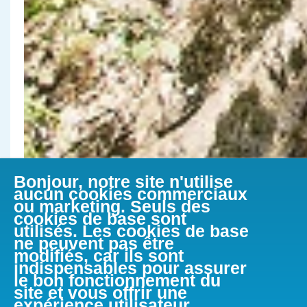
Bonjour, notre site n'utilise
aucun cookies commerciaux
ou marketing. Seuls des
cookies de base sont
utilisés. Les cookies de base
ne peuvent pas être
modifiés, car ils sont
indispensables pour assurer
le bon fonctionnement du
site et vous offrir une
expérience utilisateur