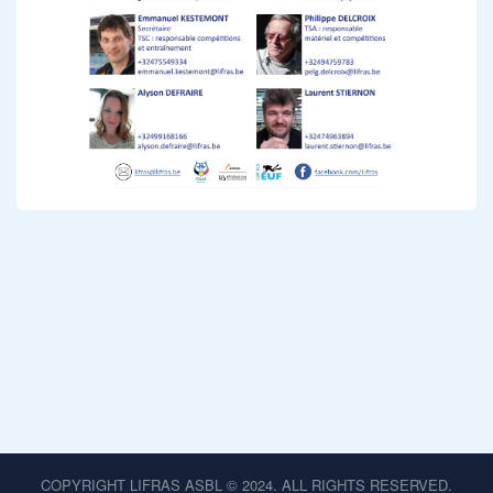
COPYRIGHT LIFRAS ASBL © 2024. ALL RIGHTS RESERVED.