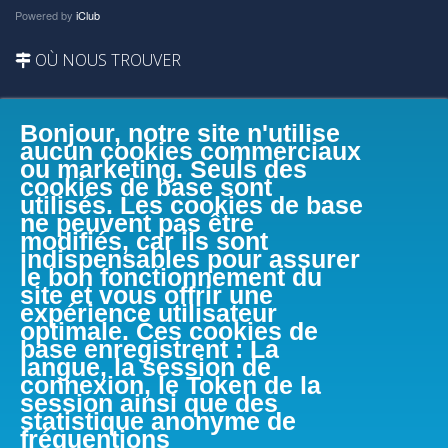
Powered by
iClub
OÙ NOUS TROUVER
Bonjour, notre site n'utilise
aucun cookies commerciaux
ou marketing. Seuls des
cookies de base sont
utilisés. Les cookies de base
ne peuvent pas être
modifiés, car ils sont
indispensables pour assurer
le bon fonctionnement du
site et vous offrir une
expérience utilisateur
optimale. Ces cookies de
base enregistrent : La
langue, la session de
connexion, le Token de la
session ainsi que des
FACEBOOK
statistique anonyme de
fréquentions