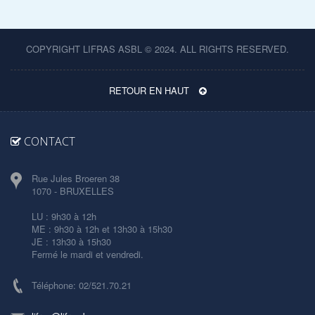
COPYRIGHT LIFRAS ASBL © 2024. ALL RIGHTS RESERVED.
RETOUR EN HAUT
CONTACT
Rue Jules Broeren 38
1070 - BRUXELLES
LU : 9h30 à 12h
ME : 9h30 à 12h et 13h30 à 15h30
JE : 13h30 à 15h30
Fermé le mardi et vendredi.
Téléphone: 02/521.70.21