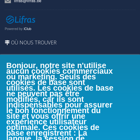
lifras@lifras.be
Powered by
iClub
OÙ NOUS TROUVER
Bonjour, notre site n'utilise
aucun cookies commerciaux
ou marketing. Seuls des
cookies de base sont
utilisés. Les cookies de base
ne peuvent pas être
modifiés, car ils sont
indispensables pour assurer
le bon fonctionnement du
site et vous offrir une
expérience utilisateur
optimale. Ces cookies de
base enregistrent : La
langue, la session de