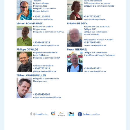
BARTHELEMY Yvan Yvan.barthelemy@lifras.be - DE DEYN Frédéric frederic.dedeyn@lifras.be - DE WILDE Philippe philippe.dewilde@lifras.be -
LYCOPS Marc marc.lycops@lifras.be - VANDERMEULEN Thibaut thibaut.vandermeulen@lifras.be - PLISNIER Mélanie melanie.plisnier@lifras.be -