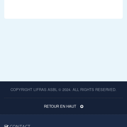
BRODKOM Laurie laurie.brodkom@lifras.be - IEZZI Michaël michael.iezzi@lifras.be - BONMARIAGE Vincent vincent.bonmariage@lifras.be
COPYRIGHT LIFRAS ASBL © 2024. ALL RIGHTS RESERVED.
RETOUR EN HAUT
CONTACT