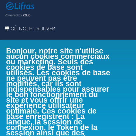
Powered by
iClub
OÙ NOUS TROUVER
Bonjour, notre site n'utilise
aucun cookies commerciaux
ou marketing. Seuls des
cookies de base sont
utilisés. Les cookies de base
ne peuvent pas être
modifiés, car ils sont
indispensables pour assurer
le bon fonctionnement du
site et vous offrir une
expérience utilisateur
optimale. Ces cookies de
base enregistrent : La
langue, la session de
connexion, le Token de la
session ainsi que des
FACEBOOK