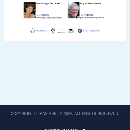
COPYRIGHT LIFRAS ASBL © 2024. ALL RIGHTS RESERVED.