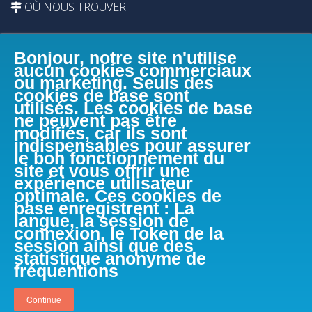
OÙ NOUS TROUVER
Bonjour, notre site n'utilise
aucun cookies commerciaux
ou marketing. Seuls des
cookies de base sont
utilisés. Les cookies de base
ne peuvent pas être
modifiés, car ils sont
indispensables pour assurer
le bon fonctionnement du
site et vous offrir une
expérience utilisateur
optimale. Ces cookies de
base enregistrent : La
langue, la session de
connexion, le Token de la
session ainsi que des
FACEBOOK
statistique anonyme de
fréquentions
Continue