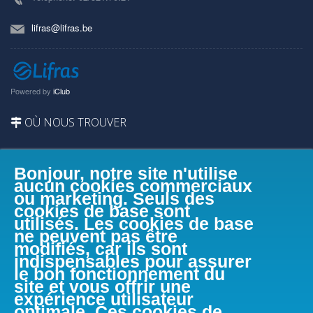
lifras@lifras.be
Powered by
iClub
OÙ NOUS TROUVER
Bonjour, notre site n'utilise
aucun cookies commerciaux
ou marketing. Seuls des
cookies de base sont
utilisés. Les cookies de base
ne peuvent pas être
modifiés, car ils sont
indispensables pour assurer
le bon fonctionnement du
site et vous offrir une
expérience utilisateur
optimale. Ces cookies de