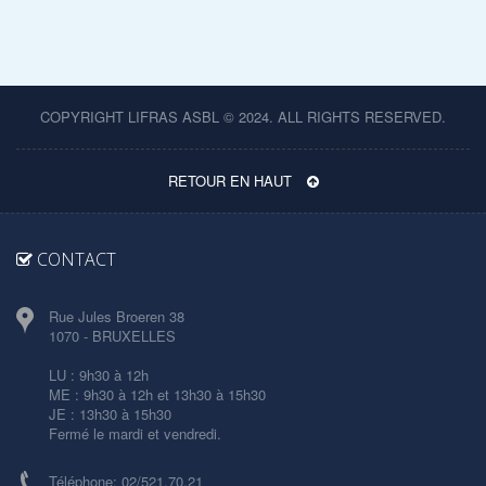
COPYRIGHT LIFRAS ASBL © 2024. ALL RIGHTS RESERVED.
RETOUR EN HAUT
CONTACT
Rue Jules Broeren 38
1070 - BRUXELLES
LU : 9h30 à 12h
ME : 9h30 à 12h et 13h30 à 15h30
JE : 13h30 à 15h30
Fermé le mardi et vendredi.
Téléphone: 02/521.70.21